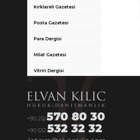
Kırklareli Gazetesi
Posta Gazetesi
Para Dergisi
Milat Gazetesi
Vitrin Dergisi
Kars Havadis Gazetesi
Bursa Hayat Gazetesi
570 80 30
Haber Ekspres İzmir
+90 212
532 32 32
+90 532
Sınırkent Gazetesi