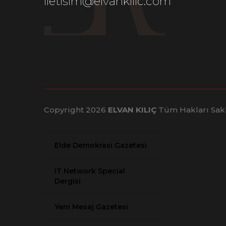
iletisim@elvankilic.com
Kırklareli Gazetesi
Sabah Ankara Gazetesi
Kars Havadis Gazetesi
Siverek Hedef Gazetesi
Copyright 2026
ELVAN KILIÇ
Tüm Hakları Sakl
Köyceğiz Gazetesi
Elde Demokrasi Gazetesi
IT Network Special
Dergisi
Yeni Mesaj Gazetesi