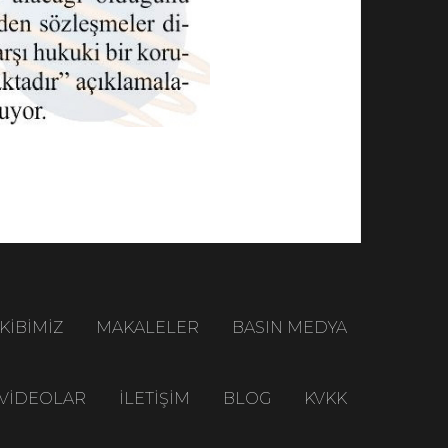
KİBİMİZ
MAKALELER
BASIN MEDYA
VİDEOLAR
İLETİŞİM
BLOG
KVKK