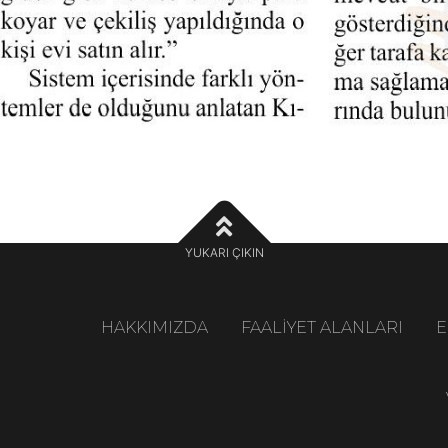
YUKARI ÇIKIN
HAKKIMIZDA
FAALİYET ALANLARI
E