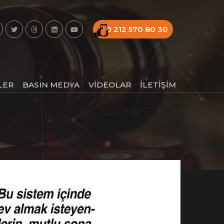
0 212 570 80 30
LER
BASIN MEDYA
VİDEOLAR
İLETİŞİM