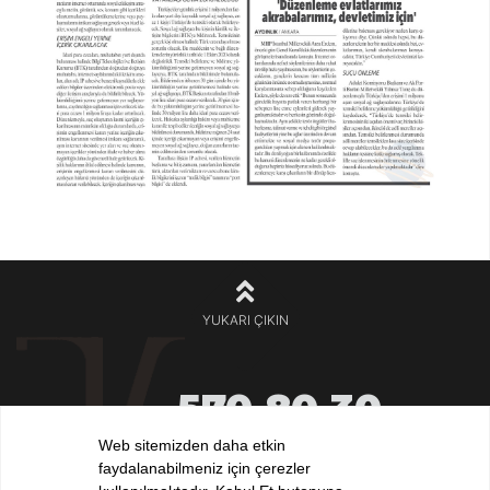
YUKARI ÇIKIN
570 80 30
+90 212
532 32 32
Web sitemizden daha etkin
+90 532
faydalanabilmeniz için çerezler