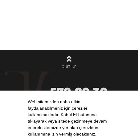
QUIT UP
570 80 30
+90 212
532 32 32
Web sitemizden daha etkin
+90 532
faydalanabilmeniz için çerezler
iletisim@elvankilic.com
kullanılmaktadır. Kabul Et butonuna
tıklayarak veya sitede gezinmeye devam
ederek sitemizde yer alan çerezlerin
kullanımına izin vermiş olacaksınız.
FOLLOW US !