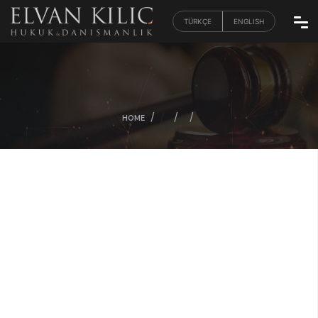
TÜRKÇE
ENGLISH
/
/
/
/
HOME