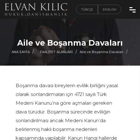
TÜRKÇE
ENGLISH
Aile ve Boşanma Davaları
/
/
/
/
ANA SAYFA
FAALİYET ALANLARI
Aile ve Boşanma Davaları
Boşanma davası bireylerin evlilik birliğini yasal
olarak sonlandırmaları için 4721 sayılı Türk
Medeni Kanunu’na göre açmaları gereken
dava türüdür. Boşanma sürecinde evliliğin
sonlandırılması ancak Medeni Kanun’da
belirlenmiş haklı boşanma nedenleri
kapsamında yapılabilir. Kanun Hangi hallerde