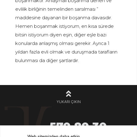
boşanmaktır. Anlaşmalı boşanma denen ve “
evlilik birliğinin temelinden sarsılması ”
maddesine dayanan bir boşanma davasıdır.
Hemen boşanmak istiyorum, en kısa sürede
bitsin istiyorum diyen eşin, diğer eşle bazı
konularda anlaşmış olması gerekir. Ayrıca 1
yıldan fazla evli olmak ve duruşmada tarafların
bulunması da diğer şartlardır.
YUKARI ÇIKIN
570 80 30
+90 212
Web sitemizden daha etkin