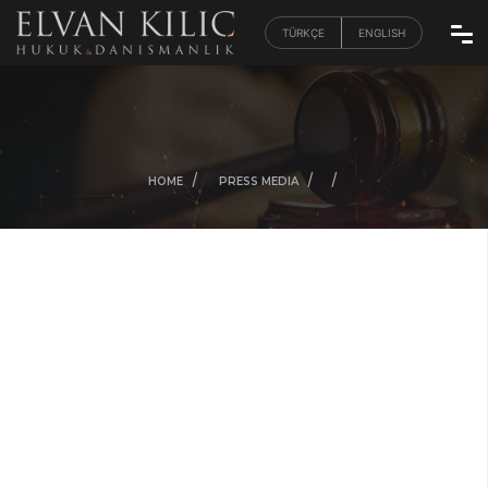
TÜRKÇE
ENGLISH
/
/
/
/
HOME
PRESS MEDIA