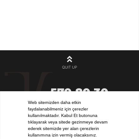
QUIT UP
570 80 30
+90 212
532 32 32
Web sitemizden daha etkin
+90 532
faydalanabilmeniz için çerezler
iletisim@elvankilic.com
kullanılmaktadır. Kabul Et butonuna
tıklayarak veya sitede gezinmeye devam
ederek sitemizde yer alan çerezlerin
kullanımına izin vermiş olacaksınız.
FOLLOW US !