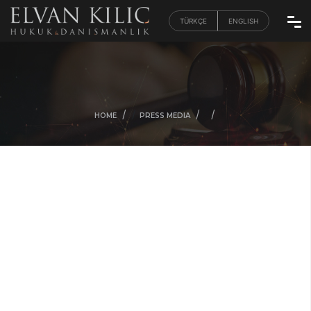
TÜRKÇE
ENGLISH
/
/
/
/
HOME
PRESS MEDIA