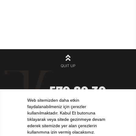
QUIT UP
570 80 30
+90 212
532 32 32
Web sitemizden daha etkin
+90 532
faydalanabilmeniz için çerezler
iletisim@elvankilic.com
kullanılmaktadır. Kabul Et butonuna
tıklayarak veya sitede gezinmeye devam
ederek sitemizde yer alan çerezlerin
kullanımına izin vermiş olacaksınız.
FOLLOW US !