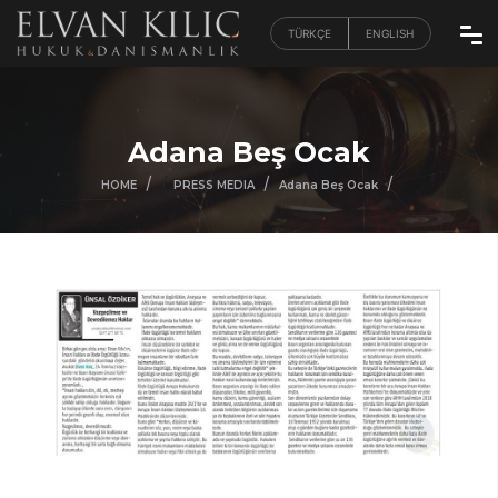
TÜRKÇE
ENGLISH
Adana Beş Ocak
/
/
/
/
HOME
PRESS MEDIA
Adana Beş Ocak