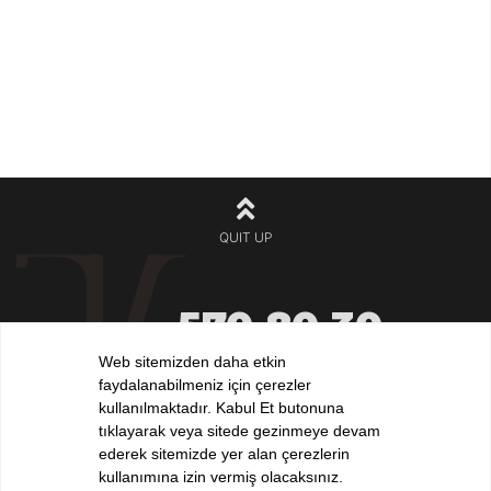
QUIT UP
570 80 30
+90 212
532 32 32
Web sitemizden daha etkin
+90 532
faydalanabilmeniz için çerezler
iletisim@elvankilic.com
kullanılmaktadır. Kabul Et butonuna
tıklayarak veya sitede gezinmeye devam
ederek sitemizde yer alan çerezlerin
kullanımına izin vermiş olacaksınız.
FOLLOW US !