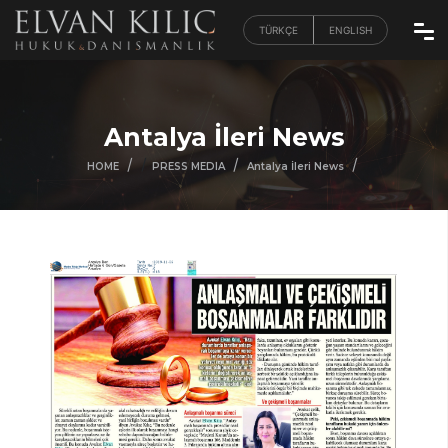
TÜRKÇE
ENGLISH
Antalya İleri News
/
/
/
/
HOME
PRESS MEDIA
Antalya İleri News