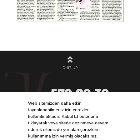
QUIT UP
570 80 30
+90 212
532 32 32
Web sitemizden daha etkin
+90 532
faydalanabilmeniz için çerezler
iletisim@elvankilic.com
kullanılmaktadır. Kabul Et butonuna
tıklayarak veya sitede gezinmeye devam
ederek sitemizde yer alan çerezlerin
kullanımına izin vermiş olacaksınız.
FOLLOW US !