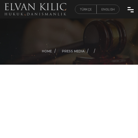
TÜRKÇE
ENGLISH
/
/
/
/
HOME
PRESS MEDIA