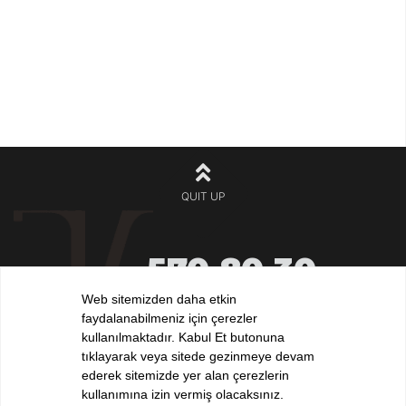
QUIT UP
570 80 30
+90 212
532 32 32
Web sitemizden daha etkin
+90 532
faydalanabilmeniz için çerezler
iletisim@elvankilic.com
kullanılmaktadır. Kabul Et butonuna
tıklayarak veya sitede gezinmeye devam
ederek sitemizde yer alan çerezlerin
kullanımına izin vermiş olacaksınız.
FOLLOW US !