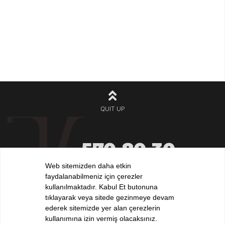
QUIT UP
570 80 30
+90 212
532 32 32
Web sitemizden daha etkin
+90 532
faydalanabilmeniz için çerezler
iletisim@elvankilic.com
kullanılmaktadır. Kabul Et butonuna
tıklayarak veya sitede gezinmeye devam
ederek sitemizde yer alan çerezlerin
kullanımına izin vermiş olacaksınız.
FOLLOW US !