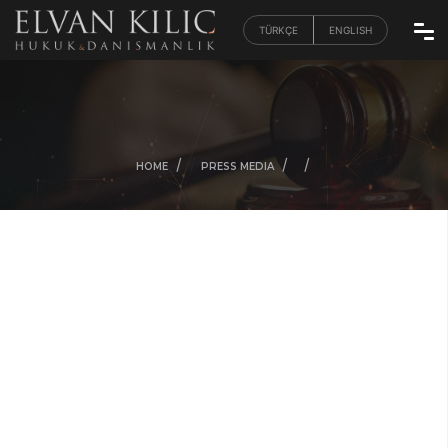
TÜRKÇE
ENGLISH
/
/
/
/
HOME
PRESS MEDIA