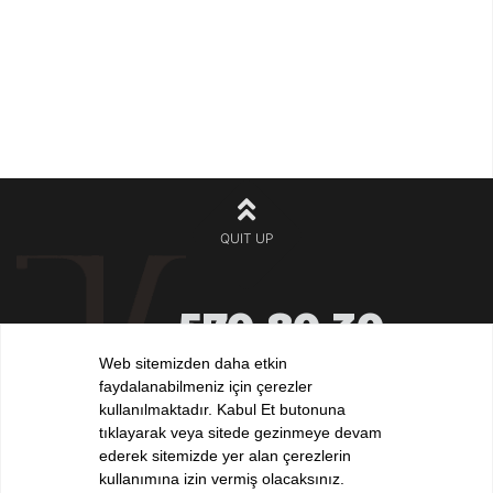
QUIT UP
570 80 30
+90 212
532 32 32
Web sitemizden daha etkin
+90 532
faydalanabilmeniz için çerezler
iletisim@elvankilic.com
kullanılmaktadır. Kabul Et butonuna
tıklayarak veya sitede gezinmeye devam
ederek sitemizde yer alan çerezlerin
kullanımına izin vermiş olacaksınız.
FOLLOW US !