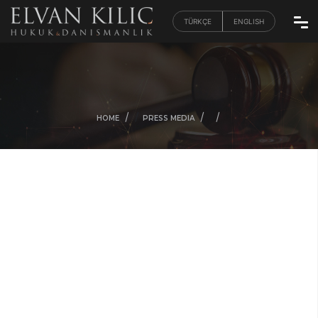
TÜRKÇE
ENGLISH
/
/
/
/
HOME
PRESS MEDIA