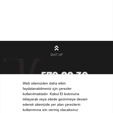
QUIT UP
570 80 30
+90 212
532 32 32
Web sitemizden daha etkin
+90 532
faydalanabilmeniz için çerezler
iletisim@elvankilic.com
kullanılmaktadır. Kabul Et butonuna
tıklayarak veya sitede gezinmeye devam
ederek sitemizde yer alan çerezlerin
kullanımına izin vermiş olacaksınız.
FOLLOW US !