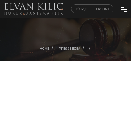
TÜRKÇE
ENGLISH
/
/
/
/
HOME
PRESS MEDIA