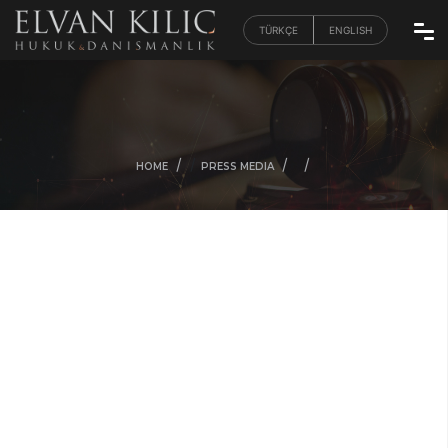
TÜRKÇE
ENGLISH
/
/
/
/
HOME
PRESS MEDIA