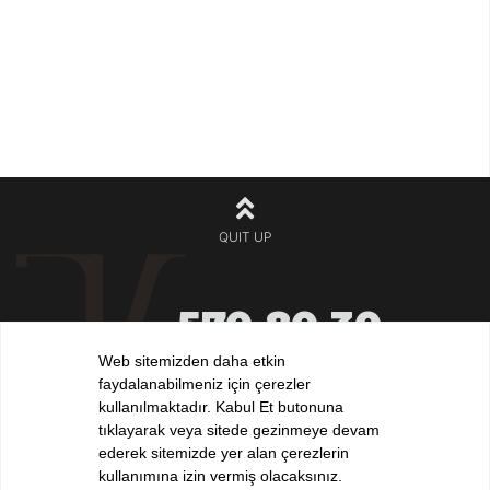
QUIT UP
570 80 30
+90 212
532 32 32
Web sitemizden daha etkin
+90 532
faydalanabilmeniz için çerezler
iletisim@elvankilic.com
kullanılmaktadır. Kabul Et butonuna
tıklayarak veya sitede gezinmeye devam
ederek sitemizde yer alan çerezlerin
kullanımına izin vermiş olacaksınız.
FOLLOW US !