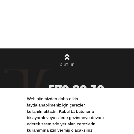
QUIT UP
570 80 30
+90 212
532 32 32
Web sitemizden daha etkin
+90 532
faydalanabilmeniz için çerezler
iletisim@elvankilic.com
kullanılmaktadır. Kabul Et butonuna
tıklayarak veya sitede gezinmeye devam
ederek sitemizde yer alan çerezlerin
kullanımına izin vermiş olacaksınız.
FOLLOW US !