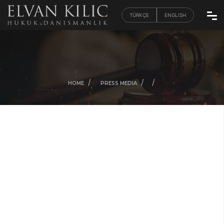
TÜRKÇE
ENGLISH
/
/
/
/
HOME
PRESS MEDIA