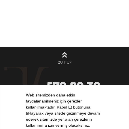
QUIT UP
570 80 30
+90 212
532 32 32
Web sitemizden daha etkin
+90 532
faydalanabilmeniz için çerezler
iletisim@elvankilic.com
kullanılmaktadır. Kabul Et butonuna
tıklayarak veya sitede gezinmeye devam
ederek sitemizde yer alan çerezlerin
kullanımına izin vermiş olacaksınız.
FOLLOW US !