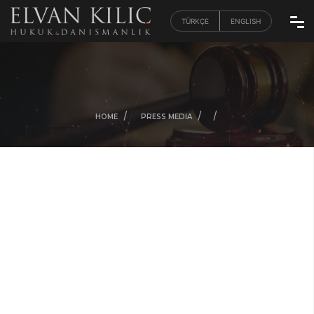
TÜRKÇE
ENGLISH
/
/
/
/
HOME
PRESS MEDIA