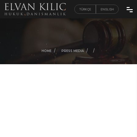
TÜRKÇE
ENGLISH
/
/
/
/
HOME
PRESS MEDIA