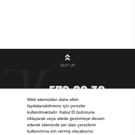
QUIT UP
570 80 30
+90 212
532 32 32
Web sitemizden daha etkin
+90 532
faydalanabilmeniz için çerezler
iletisim@elvankilic.com
kullanılmaktadır. Kabul Et butonuna
tıklayarak veya sitede gezinmeye devam
ederek sitemizde yer alan çerezlerin
kullanımına izin vermiş olacaksınız.
FOLLOW US !