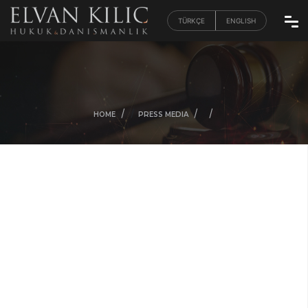
TÜRKÇE
ENGLISH
/
/
/
/
HOME
PRESS MEDIA