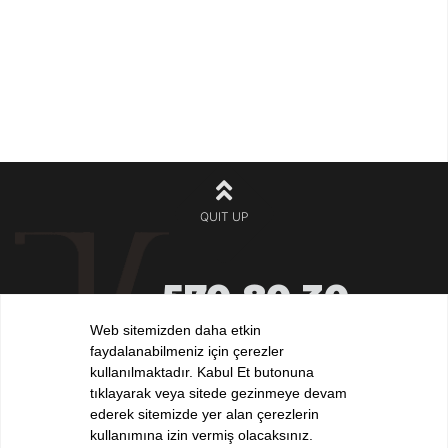
QUIT UP
570 80 30
+90 212
532 32 32
Web sitemizden daha etkin
+90 532
faydalanabilmeniz için çerezler
iletisim@elvankilic.com
kullanılmaktadır. Kabul Et butonuna
tıklayarak veya sitede gezinmeye devam
ederek sitemizde yer alan çerezlerin
kullanımına izin vermiş olacaksınız.
FOLLOW US !